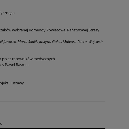
edycznego
trażaków wybranej Komendy Powiatowej Państwowej Straży
aworek, Marta Skalik, Justyna Golec, Mateusz Pitera, Wojciech
ch przez ratowników medycznych
icz, Paweł Rasmus
ojektu ustawy
go