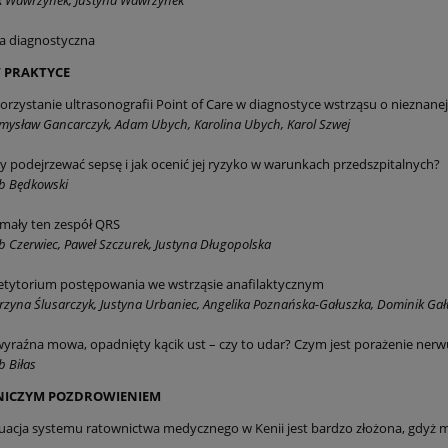
k Wawrzynek, Justyna Wawrzynek
a diagnostyczna
 PRAKTYCE
rzystanie ultrasonografii Point of Care w diagnostyce wstrząsu o nieznanej
mysław Gancarczyk, Adam Ubych, Karolina Ubych, Karol Szwej
y podejrzewać sepsę i jak ocenić jej ryzyko w warunkach przedszpitalnych?
b Będkowski
mały ten zespół QRS
b Czerwiec, Paweł Szczurek, Justyna Długopolska
tytorium postępowania we wstrząsie anafilaktycznym
rzyna Ślusarczyk, Justyna Urbaniec, Angelika Poznańska-Gałuszka, Dominik Ga
yraźna mowa, opadnięty kącik ust – czy to udar? Czym jest porażenie nerwu
b Biłas
NICZYM POZDROWIENIEM
uacja systemu ratownictwa medycznego w Kenii jest bardzo złożona, gdyż 