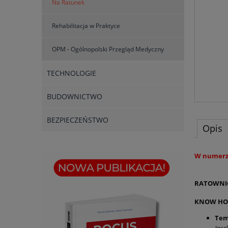
Na Ratunek
Rehabilitacja w Praktyce
OPM - Ogólnopolski Przegląd Medyczny
TECHNOLOGIE
BUDOWNICTWO
BEZPIECZEŃSTWO
Opis
W numerze
RATOWNIC
KNOW H
Tem