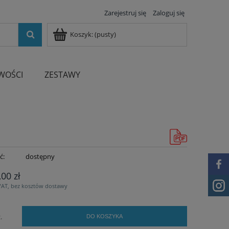
Zarejestruj się
Zaloguj się
Koszyk:
(pusty)
WOŚCI
ZESTAWY
ć:
dostępny
,00 zł
VAT, bez kosztów dostawy
.
DO KOSZYKA