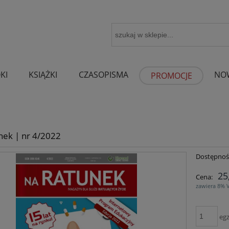
KI
KSIĄŻKI
CZASOPISMA
NO
PROMOCJE
nek | nr 4/2022
Dostępnoś
25
Cena:
zawiera 8% 
egz