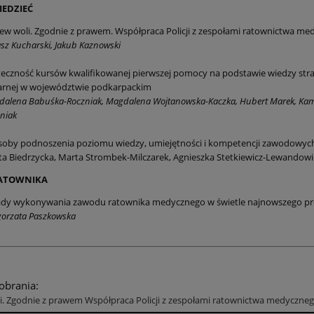
EDZIEĆ
w woli. Zgodnie z prawem. Współpraca Policji z zespołami ratownictwa m
sz Kucharski, Jakub Kaznowski
eczność kursów kwalifikowanej pierwszej pomocy na podstawie wiedzy s
arnej w województwie podkarpackim
alena Babuśka-Roczniak, Magdalena Wojtanowska-Kaczka, Hubert Marek, Kamil J
niak
soby podnoszenia poziomu wiedzy, umiejętności i kompetencji zawodowy
a Biedrzycka, Marta Strombek-Milczarek, Agnieszka Stetkiewicz-Lewandow
ATOWNIKA
ady wykonywania zawodu ratownika medycznego w świetle najnowszego pr
orzata Paszkowska
pobrania:
. Zgodnie z prawem Współpraca Policji z zespołami ratownictwa medyczne