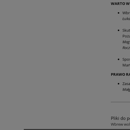
WARTO WI
Wbre
Łuka
Skut
Poż
Magd
Rocz
Spo
Mart
PRAWO R
Zas
Małg
Pliki do 
Wbrew woli