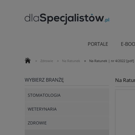
PORTALE
E-BOO
»
»
»
Zdrowie
Na Ratunek
Na Ratunek | nr 4/2022 [pdf]
WYBIERZ BRANŻĘ
Na Ratu
STOMATOLOGIA
WETERYNARIA
ZDROWIE