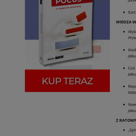
Jace
Kart
WIEDZA W
Wyko
Prze
Kied
Jaku
Coś 
Jaku
Repe
Kata
Niew
Jaku
Z RATOW
„Syt