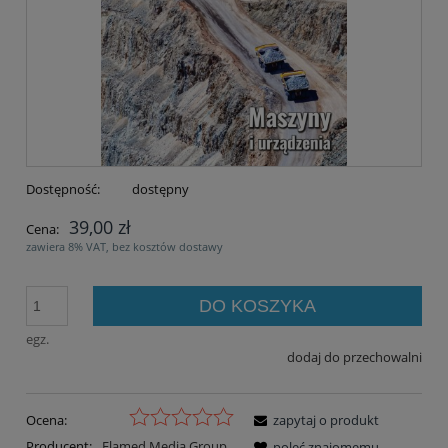
Dostępność:
dostępny
39,00 zł
Cena:
zawiera 8% VAT, bez kosztów dostawy
DO KOSZYKA
egz.
dodaj do przechowalni
Ocena:
zapytaj o produkt
Producent:
Elamed Media Group
poleć znajomemu