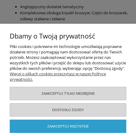
Anglojęzyczny dodatek tematyczny
Kompleksowa obsługa kopalń kruszyw. Części do kruszarek,
odlewy staliwne i żeliwne
Pliki do pobrania:
Dbamy o Twoją prywatność
Kruszywa Skalne
Pomoc
Pliki cookies i pokrewne im technologie umożliwiają poprawne
działanie strony i pomagają nam dostosować ofertę do Twoich
potrzeb. Możesz zaakceptować wykorzystanie przez nas
Moje konto
wszystkich tych plików i przejść do sklepu lub dostosować użycie
plików do swoich preferencji, wybierając opcję "Dostosuj zgody".
Zamówienia
Więcej o plikach cookies przeczytasz w naszej Polityce
prywatności.
Informacje
ZAAKCEPTUJ TYLKO NIEZBĘDNE
O nas
DOSTOSUJ ZGODY
Serwisy specjalistyczne
ZAAKCEPTUJ WSZYSTKIE