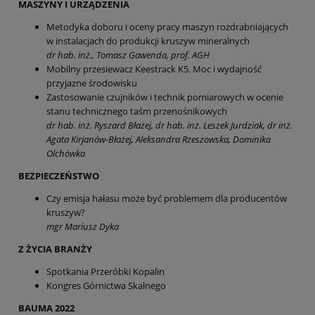
MASZYNY I URZĄDZENIA
Metodyka doboru i oceny pracy maszyn rozdrabniających
w instalacjach do produkcji kruszyw mineralnych
dr hab. inż., Tomasz Gawenda, prof. AGH
Mobilny przesiewacz Keestrack K5. Moc i wydajność
przyjazne środowisku
Zastosowanie czujników i technik pomiarowych w ocenie
stanu technicznego taśm przenośnikowych
dr hab. inż. Ryszard Błażej, dr hab. inż. Leszek Jurdziak, dr inż.
Agata Kirjanów-Błażej, Aleksandra Rzeszowska, Dominika
Olchówka
BEZPIECZEŃSTWO
Czy emisja hałasu może być problemem dla producentów
kruszyw?
mgr Mariusz Dyka
Z ŻYCIA BRANŻY
Spotkania Przeróbki Kopalin
Kongres Górnictwa Skalnego
BAUMA 2022