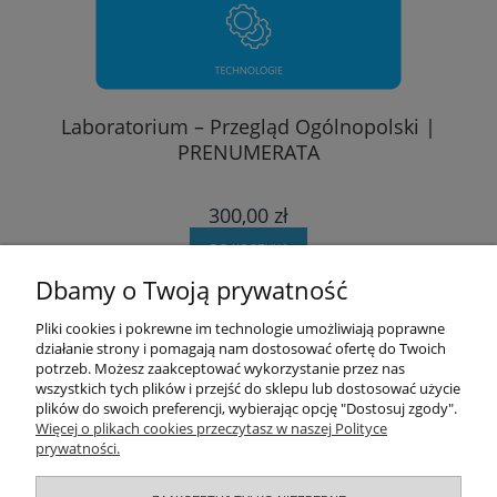
Laboratorium – Przegląd Ogólnopolski |
PRENUMERATA
300,00 zł
DO KOSZYKA
Dbamy o Twoją prywatność
Pomoc
Pliki cookies i pokrewne im technologie umożliwiają poprawne
działanie strony i pomagają nam dostosować ofertę do Twoich
potrzeb. Możesz zaakceptować wykorzystanie przez nas
Moje konto
wszystkich tych plików i przejść do sklepu lub dostosować użycie
plików do swoich preferencji, wybierając opcję "Dostosuj zgody".
Zamówienia
Więcej o plikach cookies przeczytasz w naszej Polityce
prywatności.
Informacje