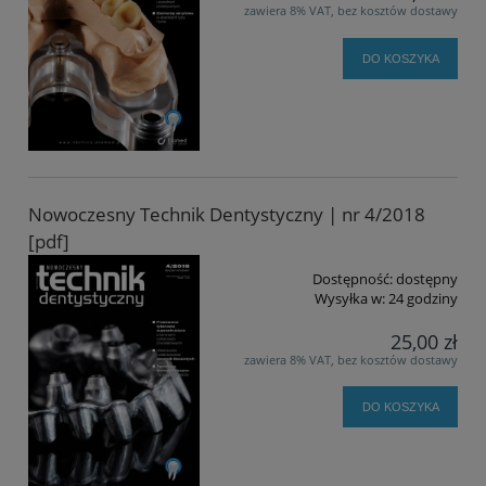
zawiera 8% VAT, bez kosztów dostawy
DO KOSZYKA
Nowoczesny Technik Dentystyczny | nr 4/2018
[pdf]
Dostępność:
dostępny
Wysyłka w:
24 godziny
25,00 zł
zawiera 8% VAT, bez kosztów dostawy
DO KOSZYKA