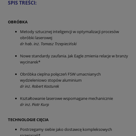
SPIS TREŚCI:
OBRÓBKA
Metody sztucznej inteligencji w optymalizacji procesów
obróbki laserowej
dr hab. inż. Tomasz Trzepieciński
Nowe standardy zaufania. Jak Eagle zmienia relacje w branży
wycinarek*
Obróbka cieplna połączeń FSW umacnianych
wydzieleniowo stopów aluminium
dr inż. Robert Kosturek
Kształtowanie laserowe wspomagane mechanicznie
dr inż. Piotr Kurp
TECHNOLOGIE CIĘCIA
Postrzegamy siebie jako dostawcę kompleksowych
rozwiązań*