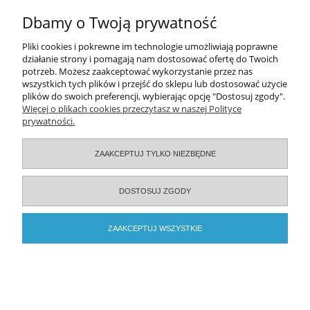
Dbamy o Twoją prywatność
O nas
Pliki cookies i pokrewne im technologie umożliwiają poprawne
działanie strony i pomagają nam dostosować ofertę do Twoich
Serwisy specjalistyczne
potrzeb. Możesz zaakceptować wykorzystanie przez nas
wszystkich tych plików i przejść do sklepu lub dostosować użycie
plików do swoich preferencji, wybierając opcję "Dostosuj zgody".
Więcej o plikach cookies przeczytasz w naszej Polityce
2026 © ELAMED. Wszystkie prawa zastrzeżone.
prywatności.
POKAŻ PEŁNĄ WERSJĘ STRONY
ZAAKCEPTUJ TYLKO NIEZBĘDNE
Sklep internetowy Shoper.pl
DOSTOSUJ ZGODY
ZAAKCEPTUJ WSZYSTKIE