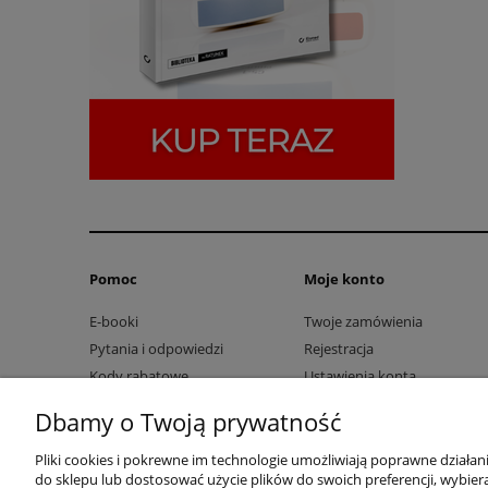
Pomoc
Moje konto
E-booki
Twoje zamówienia
Pytania i odpowiedzi
Rejestracja
Kody rabatowe
Ustawienia konta
Przechowalnia
Dbamy o Twoją prywatność
Pliki cookies i pokrewne im technologie umożliwiają poprawne działa
do sklepu lub dostosować użycie plików do swoich preferencji, wybiera