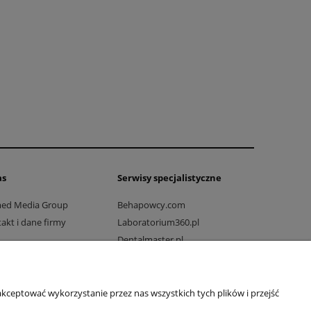
as
Serwisy specjalistyczne
med Media Group
Behapowcy.com
akt i dane firmy
Laboratorium360.pl
Dentalmaster.pl
Dlaprodukcji.pl
Dlaszpitali.pl
Drogowo-mostowy.pl
kceptować wykorzystanie przez nas wszystkich tych plików i przejść
Ratownicy24.pl