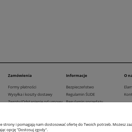
Zamówienia
Informacje
O n
Formy płatności
Bezpieczeństwo
Ela
Wysyłka i koszty dostawy
Regulamin ŚUDE
Kont
Zwroty/Odstąpienie od umowy
Regulamin sprzedaży
Współpraca z firmami i
Polityka prywatności
instytucjami
nie strony i pomagają nam dostosować ofertę do Twoich potrzeb. Możesz zaa
jąc opcję "Dostosuj zgody".