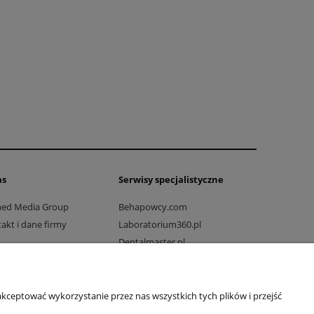
as
Serwisy specjalistyczne
med Media Group
Behapowcy.com
akt i dane firmy
Laboratorium360.pl
Dentalmaster.pl
Dlaprodukcji.pl
Dlaszpitali.pl
Drogowo-mostowy.pl
kceptować wykorzystanie przez nas wszystkich tych plików i przejść
Ratownicy24.pl