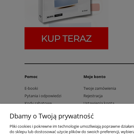
Pomoc
Moje konto
E-booki
Twoje zamówienia
Pytania i odpowiedzi
Rejestracja
Kody rabatowe
Ustawienia konta
Przechowalnia
Dbamy o Twoją prywatność
Pliki cookies i pokrewne im technologie umożliwiają poprawne działa
do sklepu lub dostosować użycie plików do swoich preferencji, wybiera