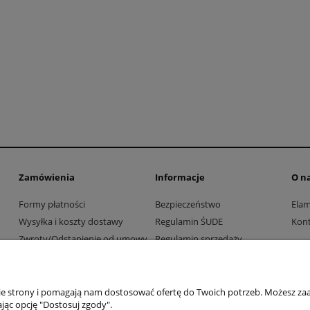
Zamówienia
Informacje
O n
Formy płatności
Bezpieczeństwo
Ela
Wysyłka i koszty dostawy
Regulamin ŚUDE
Kont
Zwroty/Odstąpienie od umowy
Regulamin sprzedaży
Współpraca z firmami i
Polityka prywatności
instytucjami
nie strony i pomagają nam dostosować ofertę do Twoich potrzeb. Możesz zaa
jąc opcję "Dostosuj zgody".