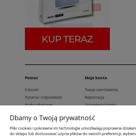
Pomoc
Moje konto
E-booki
Twoje zamówienia
Pytania i odpowiedzi
Rejestracja
Kody rabatowe
Ustawienia konta
Przechowalnia
Dbamy o Twoją prywatność
Pliki cookies i pokrewne im technologie umożliwiają poprawne działa
do sklepu lub dostosować użycie plików do swoich preferencji, wybiera