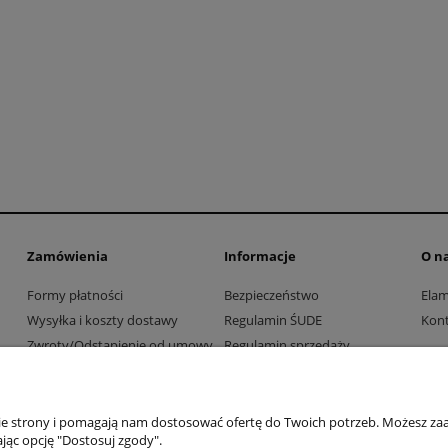
Zamówienia
Informacje
O n
Formy płatności
Bezpieczeństwo
Ela
Wysyłka i koszty dostawy
Regulamin ŚUDE
Kont
Zwroty/Odstąpienie od umowy
Regulamin sprzedaży
Współpraca z firmami i
Polityka prywatności
instytucjami
nie strony i pomagają nam dostosować ofertę do Twoich potrzeb. Możesz zaa
jąc opcję "Dostosuj zgody".