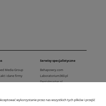
as
Serwisy specjalistyczne
med Media Group
Behapowcy.com
akt i dane firmy
Laboratorium360.pl
Dentalmaster.pl
Dlaprodukcji.pl
Dlaszpitali.pl
Drogowo-mostowy.pl
kceptować wykorzystanie przez nas wszystkich tych plików i przejść
Ratownicy24.pl