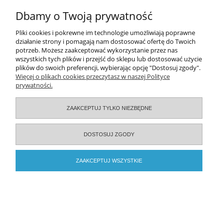
Dbamy o Twoją prywatność
O nas
Pliki cookies i pokrewne im technologie umożliwiają poprawne
działanie strony i pomagają nam dostosować ofertę do Twoich
Serwisy specjalistyczne
potrzeb. Możesz zaakceptować wykorzystanie przez nas
wszystkich tych plików i przejść do sklepu lub dostosować użycie
plików do swoich preferencji, wybierając opcję "Dostosuj zgody".
Więcej o plikach cookies przeczytasz w naszej Polityce
2026 © ELAMED. Wszystkie prawa zastrzeżone.
prywatności.
POKAŻ PEŁNĄ WERSJĘ STRONY
ZAAKCEPTUJ TYLKO NIEZBĘDNE
Sklep internetowy Shoper.pl
DOSTOSUJ ZGODY
ZAAKCEPTUJ WSZYSTKIE