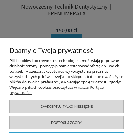
Nowoczesny Technik Dentystyczny |
PRENUMERATA
150,00 zł
DO KOSZYKA
Dbamy o Twoją prywatność
Pomoc
Pliki cookies i pokrewne im technologie umożliwiają poprawne
działanie strony i pomagają nam dostosować ofertę do Twoich
potrzeb. Możesz zaakceptować wykorzystanie przez nas
Moje konto
wszystkich tych plików i przejść do sklepu lub dostosować użycie
plików do swoich preferencji, wybierając opcję "Dostosuj zgody".
Zamówienia
Więcej o plikach cookies przeczytasz w naszej Polityce
prywatności.
Informacje
ZAAKCEPTUJ TYLKO NIEZBĘDNE
O nas
DOSTOSUJ ZGODY
Serwisy specjalistyczne