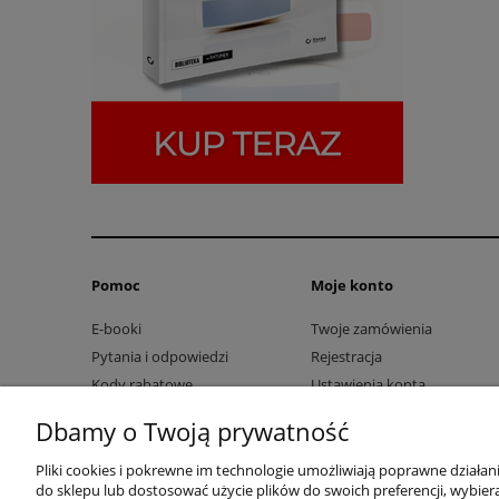
Pomoc
Moje konto
E-booki
Twoje zamówienia
Pytania i odpowiedzi
Rejestracja
Kody rabatowe
Ustawienia konta
Przechowalnia
Dbamy o Twoją prywatność
Pliki cookies i pokrewne im technologie umożliwiają poprawne działa
do sklepu lub dostosować użycie plików do swoich preferencji, wybiera