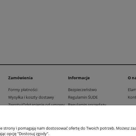
Zamówienia
Informacje
O n
Formy płatności
Bezpieczeństwo
Ela
Wysyłka i koszty dostawy
Regulamin ŚUDE
Kont
Zwroty/Odstąpienie od umowy
Regulamin sprzedaży
Współpraca z firmami i
Polityka prywatności
instytucjami
nie strony i pomagają nam dostosować ofertę do Twoich potrzeb. Możesz zaa
jąc opcję "Dostosuj zgody".