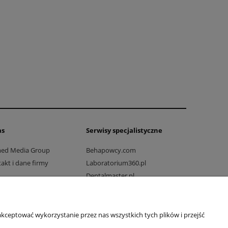
as
Serwisy specjalistyczne
med Media Group
Behapowcy.com
akt i dane firmy
Laboratorium360.pl
Dentalmaster.pl
Dlaprodukcji.pl
Dlaszpitali.pl
Drogowo-mostowy.pl
kceptować wykorzystanie przez nas wszystkich tych plików i przejść
Ratownicy24.pl